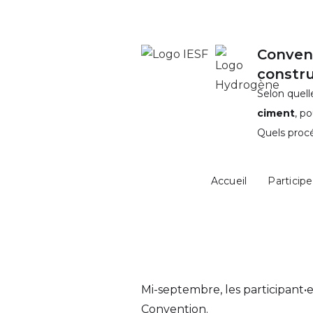
Convent
constr
Selon quel
ciment
, p
Quels procé
Accueil
Participe
Mi-septembre, les participant•e
Convention.